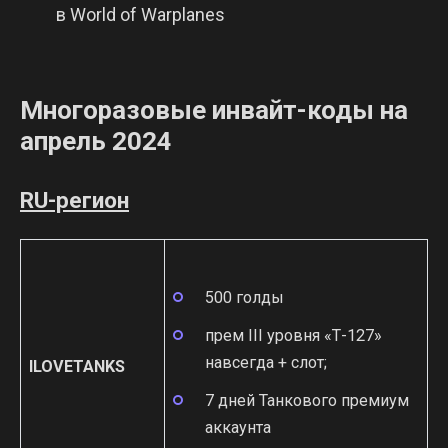
в World of Warplanes
Многоразовые инвайт-коды на
апрель 2024
RU-регион
500 голды
прем III уровня «Т-127»
навсегда + слот;
ILOVETANKS
7 дней Танкового премиум
аккаунта