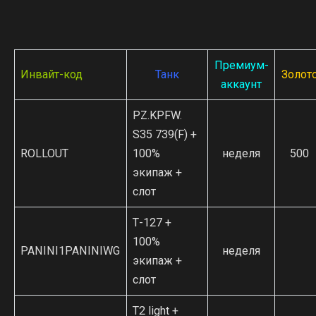
Премиум-
Инвайт-код
Танк
Золот
аккаунт
PZ.KPFW.
S35 739(F) +
ROLLOUT
100%
неделя
500
экипаж +
слот
Т-127 +
100%
PANINI1PANINIWG
неделя
экипаж +
слот
Т2 light +