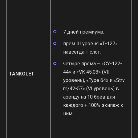
7 дней премиума.
прем III уровня «Т-127»
навсегда + слот;
четыре према – «СУ-122-
44» и «VK 45.03» (VII
TANKOLET
уровень), «Type 64» и «Strv
m/42-57» (VI уровень) в
аренду на 10 боёв для
каждого + 100% экипаж к
ним