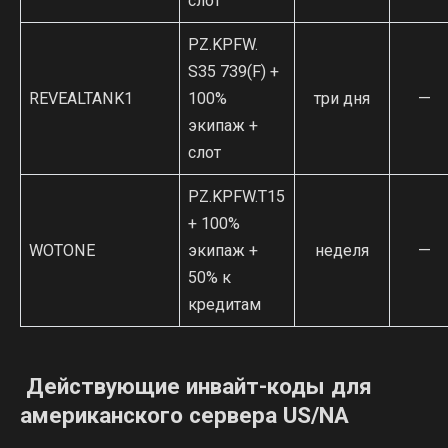
слот
PZ.KPFW.
S35 739(F) +
REVEALTANK1
100%
три дня
—
экипаж +
слот
PZ.KPFW.T15
+ 100%
WOTONE
экипаж +
неделя
—
50% к
кредитам
Действующие инвайт-коды для
американского сервера US/NA